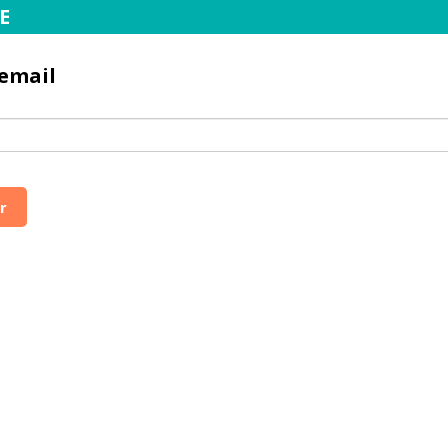
E
 email
r