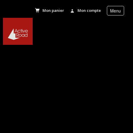
Mon panier
Mon compte
Menu
r
Accueil
Activités
Séjours
Séminaires
Agenda
News