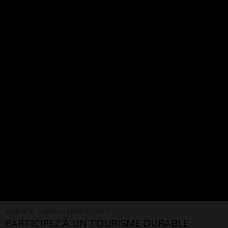
AGENCE 100% MARSEILLAISE !
PARTICIPEZ À UN TOURISME DURABLE
Notre région par le biais d'excursions locales et
insolites.