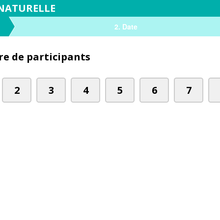
 NATURELLE
2.
Date
e de participants
2
3
4
5
6
7