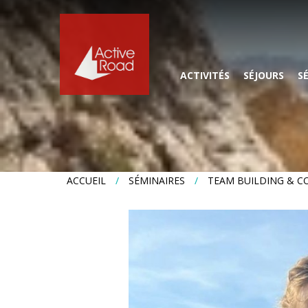
r
ACTIVITÉS
SÉJOURS
S
Accueil
Activités
Séjours
ACCUEIL
/
SÉMINAIRES
/
TEAM BUILDING & C
Séminaires
Agenda
News