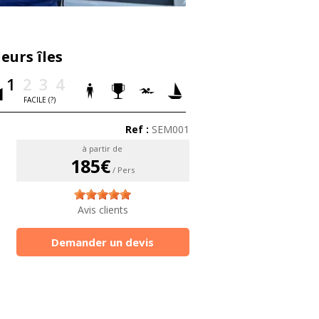
eurs îles
1
2
3
4
FACILE (?)
Ref :
SEM001
à partir de
185€
/ Pers
Avis clients
Demander un devis