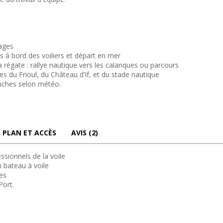
pages
s à bord des voiliers et départ en mer
 régate : rallye nautique vers les calanques ou parcours
es du Frioul, du Château d’If, et du stade nautique
anches selon météo.
PLAN ET ACCÈS
AVIS (2)
sionnels de la voile
n bateau à voile
les
Port.