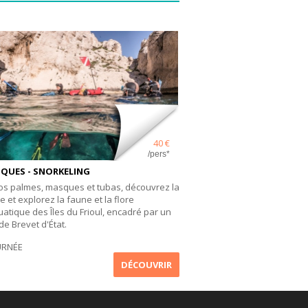
40 €
/pers*
QUES - SNORKELING
os palmes, masques et tubas, découvrez la
 et explorez la faune et la flore
atique des Îles du Frioul, encadré par un
e Brevet d'État.
URNÉE
DÉCOUVRIR