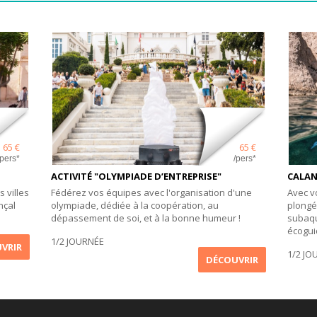
65 €
65 €
/pers*
/pers*
ACTIVITÉ "OLYMPIADE D’ENTREPRISE"
CALAN
 villes
Fédérez vos équipes avec l'organisation d'une
Avec v
nçal
olympiade, dédiée à la coopération, au
plongée
dépassement de soi, et à la bonne humeur !
subaqu
écoguid
1/2 JOURNÉE
VRIR
1/2 JO
DÉCOUVRIR