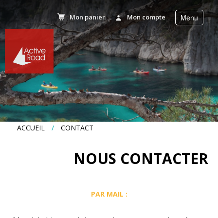
Mon panier
Mon compte
Menu
r
Accueil
Activités
Séjours
ACCUEIL
/
CONTACT
Séminaires
NOUS CONTACTER
Agenda
PAR MAIL :
News