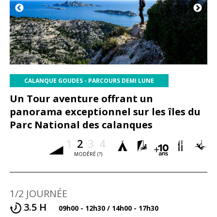
Contact
(?)
CALANQUE GOUDES - PARCOURS DEMI LUNE
Un Tour aventure offrant un
panorama exceptionnel sur les îles du
Parc National des calanques
1
2
3
4
MODÉRÉ (?)
1/2 JOURNÉE
3.5 H
09h00 - 12h30 / 14h00 - 17h30