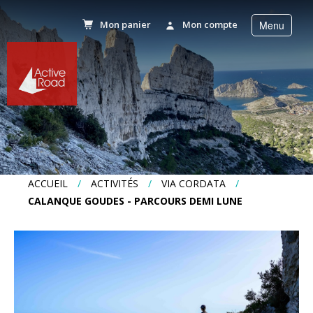
Mon panier
Mon compte
Menu
r
Accueil
Activités
Séjours
ACCUEIL
/
ACTIVITÉS
/
VIA CORDATA
/
CALANQUE GOUDES - PARCOURS DEMI LUNE
Séminaires
Agenda
News